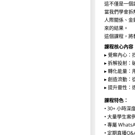
這不僅是一個
當我們學會拆
人際關係、金
來的結果。
這個課程，將
課程核心內容
▸ 覺察內心
▸ 拆解投射
▸ 轉化能量
▸ 創造流動
▸ 提升靈性
課程特色：
•⁠ ⁠30+
•⁠ ⁠大量學
•⁠ ⁠專屬 W
•⁠ ⁠定期直