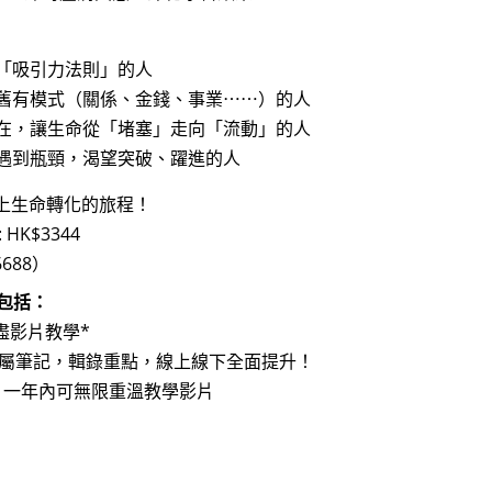
握「吸引力法則」的人
命舊有模式（關係、金錢、事業⋯⋯）的人
內在，讓生命從「堵塞」走向「流動」的人
上遇到瓶頸，渴望突破、躍進的人
上生命轉化的旅程！
HK$3344
688）
包括：
詳盡影片教學*
專屬筆記，輯錄重點，線上線下全面提升！
，一年內可無限重溫教學影片