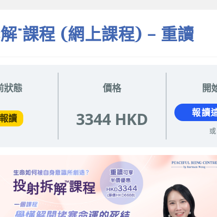
解™課程 (網上課程) – 重讀
前狀態
價格
開
報讀
3344 HKD
報讀
或