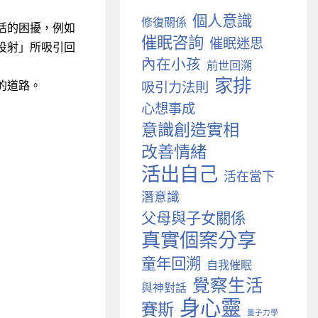
個人意識
修復關係
活的困擾，例如
催眠咨詢
催眠迷思
投射」所吸引回
內在小孩
前世回溯
家排
吸引力法則
的道路。
心想事成
意識創造實相
改善情緒
活出自己
活在當下
潛意識
父母與子女關係
真實個案分享
童年回溯
自我催眠
覺察生活
與神對話
身心靈
賽斯
量子力學