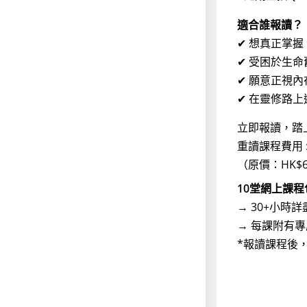
適合誰報讀？
✔ 想真正掌
✔ 受困於生
✔ 願意正視
✔ 在靈修路
立即報讀，踏
重讀課程費用 : 
（原價：HK$6
10堂網上課程
→ 30+小時
→ 每課附有
*報讀課程後