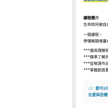
課程簡介
生命如何被自
一個課程，
學懂解開堵塞
***徹底理
***精準了
***從根源作
***掌握創
// 愛可
在愛與恐懼