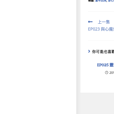
標籤
:
童年回溯
,
身心
上一集
EP023 與心
你可能也喜
EP025
20