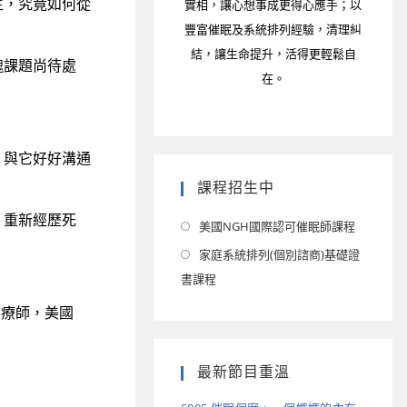
實相，讓心想事成更得心應手；以
生，究竟如何從
豐富催眠及系統排列經驗，清理糾
結，讓生命提升，活得更輕鬆自
魂課題尚待處
在。
。
，與它好好溝通
課程招生中
，重新經歷死
美國NGH國際認可催眠師課程
家庭系統排列(個別諮商)基礎證
書課程
眠治療師，美國
最新節目重溫