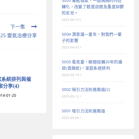
S005 催眠個案，一個媽媽的內在
轉化，改變了輕度自閉及重度抑鬱
的女兒。
2023-06-10
/
下一集
S004 潛意識—童年，對我們一輩
025 靈氣治療分享
子的影響
2023-06-03
/
S003 看見愛，瞬間扭轉20年的痛
症(直頸症)，家庭系統排列
2023-05-19
/
家庭系統排列與催
分享(4)
S002 吸引力法則進階版(2)
014-01-20
2023-05-12
/
S001 吸引力法則進階版
2023-05-06
/