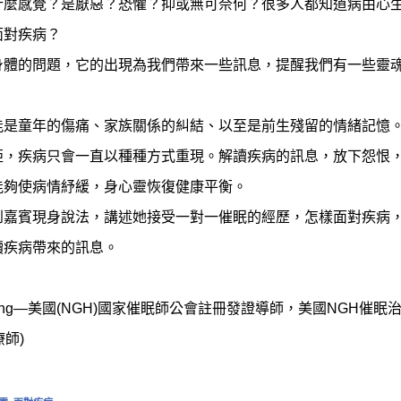
什麼感覺？是厭惡？恐懼？抑或無可奈何？很多人都知道病由心
面對疾病？
身體的問題，它的出現為我們帶來一些訊息，提醒我們有一些靈
能是童年的傷痛、家族關係的糾結、以至是前生殘留的情緒記憶
拒，疾病只會一直以種種方式重現。解讀疾病的訊息，放下怨恨
能夠使病情紓緩，身心靈恢復健康平衡。
到嘉賓現身說法，講述她接受一對一催眠的經歷，怎樣面對疾病
讀疾病帶來的訊息。
n Wong—美國(NGH)國家催眠師公會註冊發證導師，美國NGH催
療師)