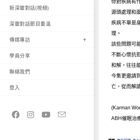
你對疾病有
新深靈對話(視頻)
源頭處理和
疾病不單是
深靈對話節目重溫
理。
傳媒專訪
該些問題可
不斷心懷抗
學員分享
和解，往往
聯絡我們
今集更邀請
亡，從而解
登入
(Karma
ABH催眠治