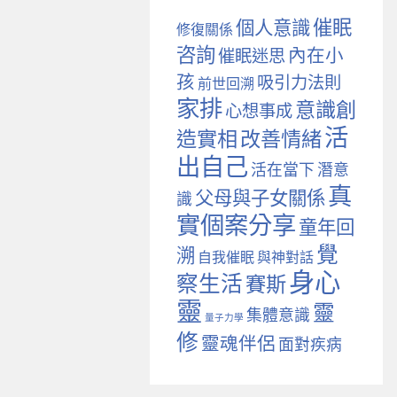
催眠
個人意識
修復關係
咨詢
內在小
催眠迷思
孩
吸引力法則
前世回溯
家排
意識創
心想事成
活
造實相
改善情緒
出自己
活在當下
潛意
真
父母與子女關係
識
實個案分享
童年回
覺
溯
自我催眠
與神對話
身心
察生活
賽斯
靈
靈
集體意識
量子力學
修
靈魂伴侶
面對疾病