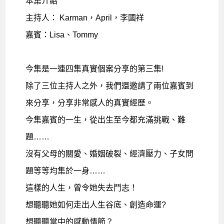
本集介紹
主持人： Karman，April，李國祥
嘉賓：Lisa、Tommy
今集是一連四集真實個案分享的第三集!
除了三位主持人之外，我們還邀請了兩位嘉賓到
來分享，分享非常感人的真實經歷。
今集嘉賓的一生，從出生至今都充滿挑戰、難
題……
沒有父母的關愛、婚姻破裂、經濟壓力、子女問
題等等均集於一身……
這樣的人生，曾令她失去鬥志！
想聽聽她如何走出人生谷底、創造命運?
想聽聽當中的感動情節？