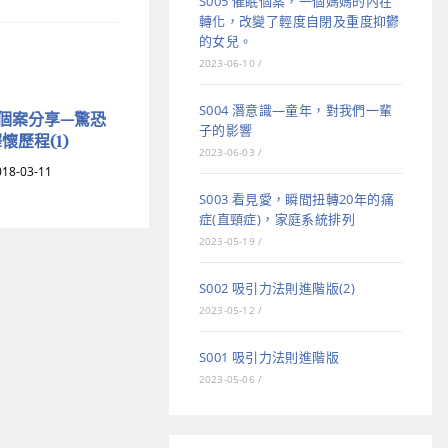
S005 催眠個案，一個媽媽的內在
轉化，改變了輕度自閉及重度抑鬱
的女兒。
2023-06-10
/
S004 潛意識—童年，對我們一輩
真實個案分享—驚恐
子的影響
懷歷程(1)
2023-06-03
/
018-03-11
S003 看見愛，瞬間扭轉20年的痛
症(直頸症)，家庭系統排列
2023-05-19
/
S002 吸引力法則進階版(2)
2023-05-12
/
S001 吸引力法則進階版
2023-05-06
/