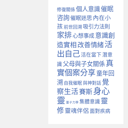
催眠
個人意識
修復關係
咨詢
內在小
催眠迷思
孩
吸引力法則
前世回溯
家排
意識創
心想事成
活
造實相
改善情緒
出自己
活在當下
潛意
真
父母與子女關係
識
實個案分享
童年回
覺
溯
自我催眠
與神對話
身心
察生活
賽斯
靈
靈
集體意識
量子力學
修
靈魂伴侶
面對疾病