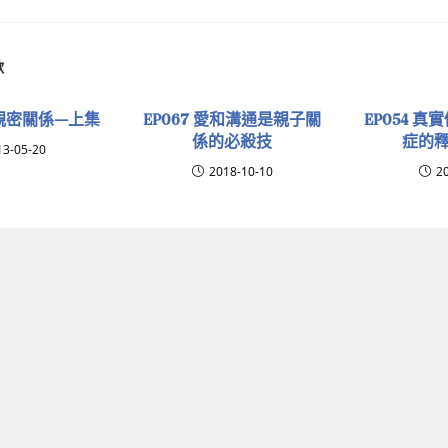
歡
塑親密關係—上集
EP067 愛和溝通是親子關
EP054 
係的必殺技
症的釋
13-05-20
2018-10-10
2