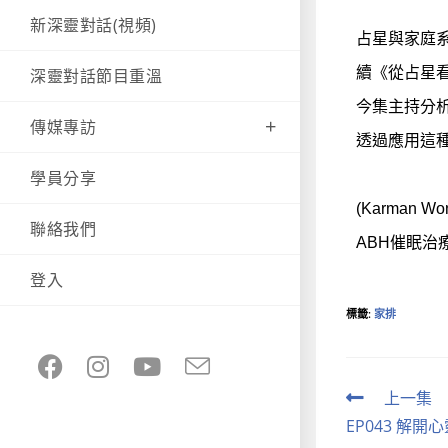
新深靈對話(視頻)
占星與家庭
續《從占星看
深靈對話節目重溫
今集主持分
傳媒專訪
透過應用這
學員分享
(Karma
聯絡我們
ABH催眠治
登入
標籤
:
家排
上一集
EP043 解開心