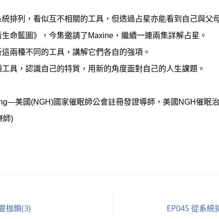
系統排列，看似互不相關的工具，但透過占星亦能看到自己與父
生命藍圖》，今集邀請了Maxine，繼續一連兩集詳解占星。
析這兩種不同的工具，講解它們各自的強項。
種工具，認識自己的特質，用新的角度面對自己的人生課題。
n Wong—美國(NGH)國家催眠師公會註冊發證導師，美國NGH催
療師)
靈枷鎖(3)
EP045 從系