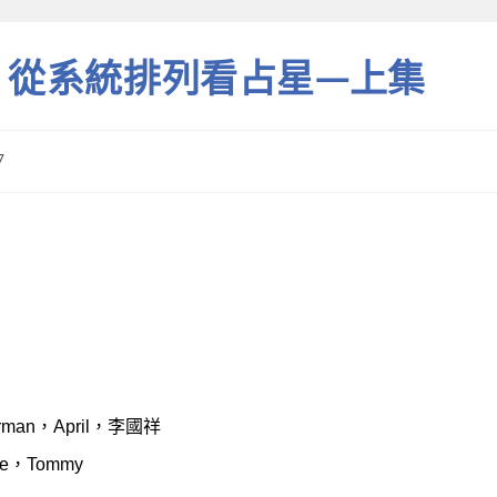
44 從系統排列看占星—上集
7
man，April，李國祥
e，Tommy