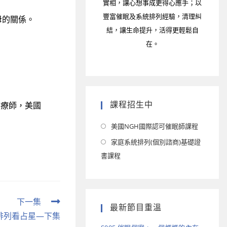
實相，讓心想事成更得心應手；以
豐富催眠及系統排列經驗，清理糾
母的關係。
結，讓生命提升，活得更輕鬆自
在。
課程招生中
眠治療師，美國
美國NGH國際認可催眠師課程
家庭系統排列(個別諮商)基礎證
書課程
下一集
最新節目重溫
統排列看占星—下集