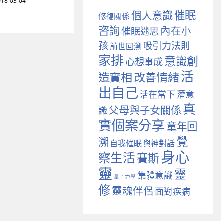
018-03-04
催眠
個人意識
修復關係
咨詢
內在小
催眠迷思
孩
吸引力法則
前世回溯
家排
意識創
心想事成
活
造實相
改善情緒
出自己
活在當下
潛意
真
父母與子女關係
識
實個案分享
童年回
覺
溯
自我催眠
與神對話
身心
察生活
賽斯
靈
靈
集體意識
量子力學
修
靈魂伴侶
面對疾病