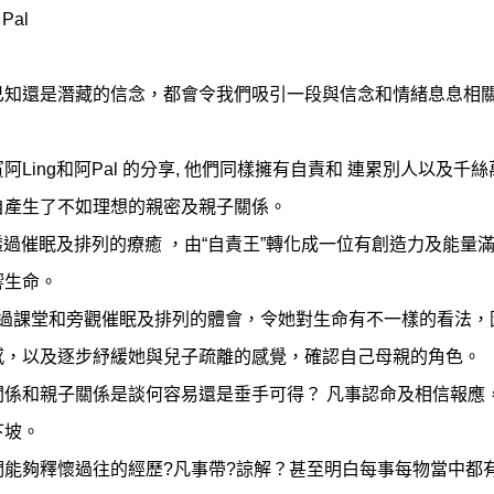
 Pal
已知還是潛藏的信念，都會令我們吸引一段與信念和情緒息息相
阿Ling和阿Pal 的分享, 他們同樣擁有自責和 連累別人以及千
自產生了不如理想的親密及親子關係。
g透過催眠及排列的療癒 ，由“自責王”轉化成一位有創造力及能量
響生命。
亦通過課堂和旁觀催眠及排列的體會，令她對生命有不一樣的看法，
感，以及逐步紓緩她與兒子疏離的感覺，確認自己母親的角色。
關係和親子關係是談何容易還是垂手可得？ 凡事認命及相信報應
下坡。
們能夠釋懷過往的經歷?凡事帶?諒解？甚至明白每事每物當中都