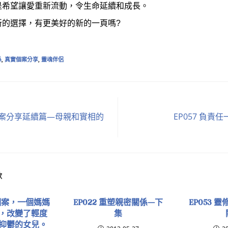
是希望讓愛重新流動，令生命延續和成長。
新的選擇，有更美好的新的一頁嗎?
係
,
真實個案分享
,
靈魂伴侶
實個案分享延續篇—母親和實相的
EP057 負責
歡
眠個案，一個媽媽
EP022 重塑親密關係—下
EP053 
，改變了輕度
集
抑鬱的女兒。