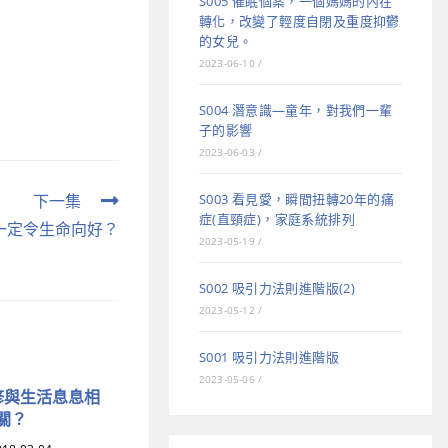
S005 催眠個案，一個媽媽的內在
轉化，改變了輕度自閉及重度抑鬱
的女兒。
2023-06-10
/
S004 潛意識—童年，對我們一輩
子的影響
2023-06-03
/
S003 看見愛，瞬間扭轉20年的痛
下一集
症(直頸症)，家庭系統排列
任一定令生命向好？
2023-05-19
/
S002 吸引力法則進階版(2)
2023-05-12
/
S001 吸引力法則進階版
2023-05-06
/
靈修與生活息息相
關？