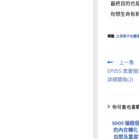
最終目的也
你想生命有
標籤
:
父母與子女關
上一集
EP055 真
詳細關係(2)
你可能也喜
S005 催
的內在轉化
自閉及重度