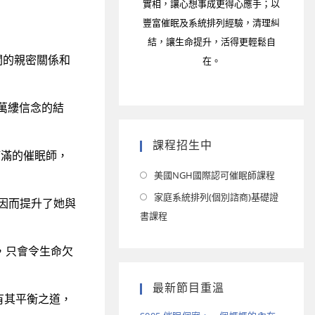
實相，讓心想事成更得心應手；以
豐富催眠及系統排列經驗，清理糾
結，讓生命提升，活得更輕鬆自
在。
關的親密關係和
絲萬縷信念的結
課程招生中
滿滿的催眠師，
美國NGH國際認可催眠師課程
家庭系統排列(個別諮商)基礎證
因而提升了她與
書課程
，只會令生命欠
最新節目重溫
有其平衡之道，