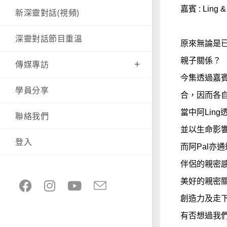
嘉賓 : Ling &
新深靈對話(視頻)
深靈對話節目重溫
原來無論是
親子關係？
傳媒專訪
今集透過嘉賓
學員分享
合，因而各
當中阿Lin
聯絡我們
並以生命影
登入
而阿Pal
伴侶的親密
美好的親密
創造力及走
有否想過我