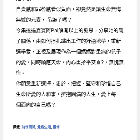
自責感和罪咎感看似負面，卻竟然是讓生命無悔
無憾的元素， 吊詭了嗎？
今集透過嘉賓阿Pal解開以上的謎思，分享她的親
子關係，由如何掙扎跳出工作的舒適地帶，重新
選舉愛，正視及展現作為一個媽媽對患病的兒子
的愛，同時順應天命，內心重拾平安喜?，無愧無
悔。
你願意重新選擇，忠於、把握、堅守和珍惜自己
生命所愛的人和事，擁抱圓滿的人生，愛上每一
個面向的自己嗎？
標籤
:
前世回溯
,
覺察生活
,
靈修