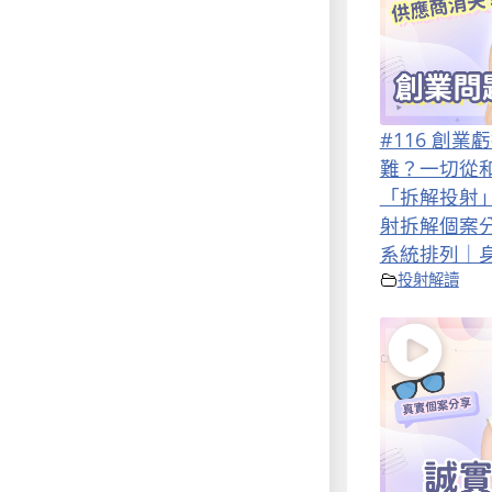
#116 創
難？一切從
「拆解投射
射拆解個案
系統排列｜身心
投射解讀