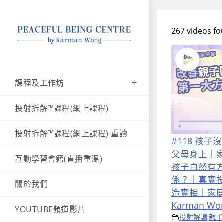
267 videos f
課程及工作坊
投射拆解™課程(網上課程)
投射拆解™課程(網上課程)-重讀
#118 孩
父母身上｜
互動學習會籍(直播重溫)
孩子自然有
係？｜真實
關於我們
造實相｜家庭
Karman Wo
YOUTUBE頻道影片
投射解讀
,
親