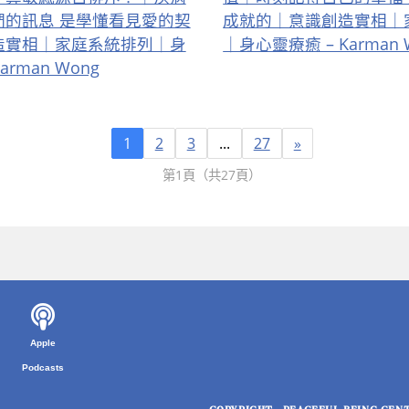
們的訊息 是學懂看見愛的契
成就的｜意識創造實相｜
造實相｜家庭系統排列｜身
｜身心靈療癒 – Karman 
arman Wong
1
2
3
...
27
»
第1頁（共27頁）
Apple
Podcasts