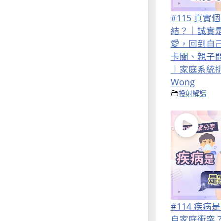
#115 真
結？｜誠實
愛，回到自
卡關、親子
｜家庭系統排列
Wong
投射解讀
#114 疾
自家庭衝突