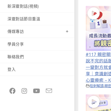
新深靈對話(視頻)
深靈對話節目重溫
傳媒專訪
學員分享
#117 親
聯絡我們
說不完的話
一變對方就
登入
享｜意識創
心靈療癒 – K
投射解讀
,
親