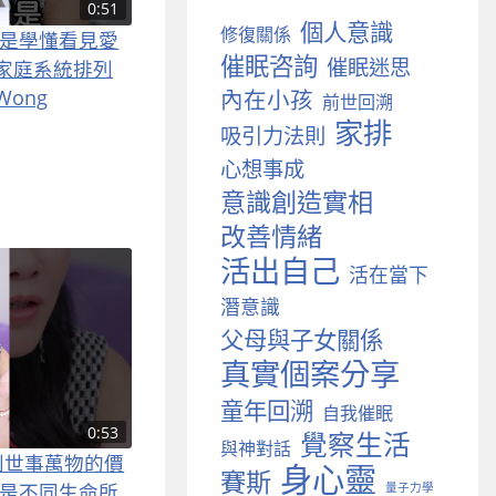
0:51
個人意識
修復關係
 是學懂看見愛
催眠咨詢
催眠迷思
家庭系統排列
內在小孩
Wong
前世回溯
家排
吸引力法則
心想事成
意識創造實相
改善情緒
活出自己
活在當下
潛意識
父母與子女關係
真實個案分享
童年回溯
自我催眠
0:53
覺察生活
與神對話
到世事萬物的價
身心靈
賽斯
 是不同生命所
量子力學