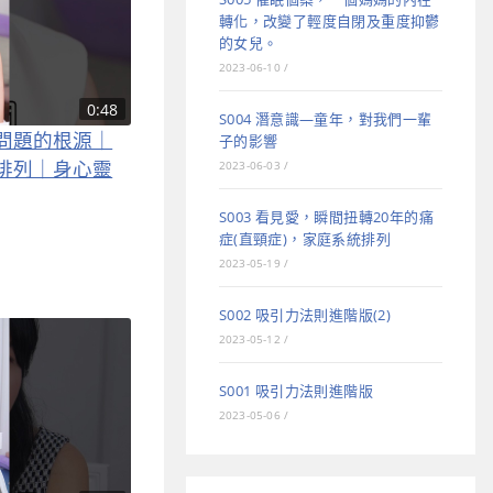
轉化，改變了輕度自閉及重度抑鬱
的女兒。
2023-06-10
/
0:48
S004 潛意識—童年，對我們一輩
問題的根源｜
子的影響
排列｜身心靈
2023-06-03
/
S003 看見愛，瞬間扭轉20年的痛
症(直頸症)，家庭系統排列
2023-05-19
/
S002 吸引力法則進階版(2)
2023-05-12
/
S001 吸引力法則進階版
2023-05-06
/