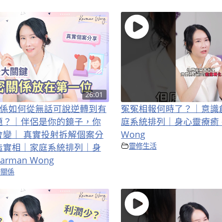
26:01
密關係如何從無話可說逆轉到有
冤冤相報何時了？｜意識
題？｜伴侶是你的鏡子，你
庭系統排列｜身心靈療癒 – 
會變｜ 真實投射拆解個案分
Wong
造實相｜家庭系統排列｜身
靈修生活
arman Wong
密關係