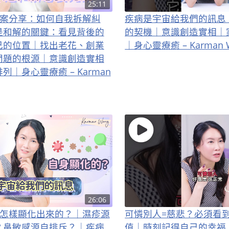
25:11
實個案分享：如何自我拆解糾
疾病是宇宙給我們的訊息
是和解的關鍵：看見背後的
的契機｜意識創造實相｜
己的位置｜找出老花、創業
｜身心靈療癒 – Karman 
問題的根源｜意識創造實相
｜身心靈療癒 – Karman
26:06
病是怎樣顯化出來的？｜濕疹源
可憐別人=慈悲？必須看
？鼻敏感源自排斥？｜疾病
值｜時刻記得自己的幸福