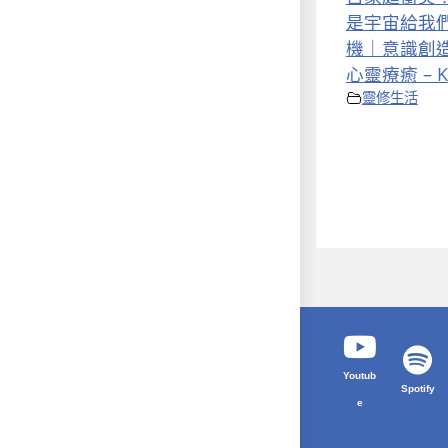
是宇宙給我
機｜意識創
心靈療癒 – K
靈修生活
Youtub
Spotify
e