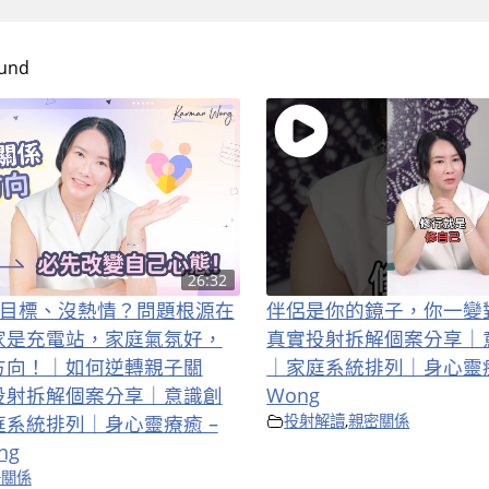
ound
26:32
子沒目標、沒熱情？問題根源在
伴侶是你的鏡子，你一變
家是充電站，家庭氣氛好，
真實投射拆解個案分享｜
方向！｜如何逆轉親子關
｜家庭系統排列｜身心靈療癒 
投射拆解個案分享｜意識創
Wong
系統排列｜身心靈療癒 –
投射解讀
,
親密關係
ng
子關係