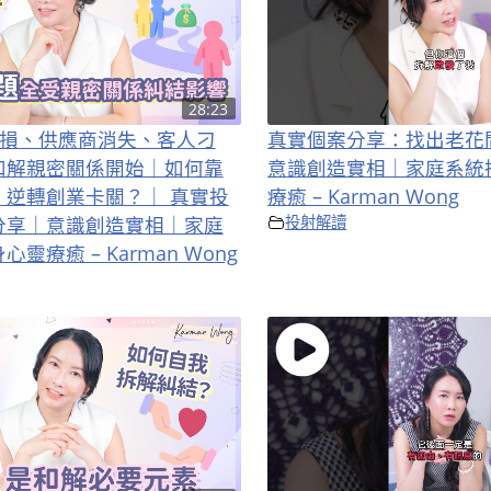
28:23
業虧損、供應商消失、客人刁
真實個案分享：找出老花
和解親密關係開始｜如何靠
意識創造實相｜家庭系統
」逆轉創業卡關？｜ 真實投
療癒 – Karman Wong
分享｜意識創造實相｜家庭
投射解讀
靈療癒 – Karman Wong