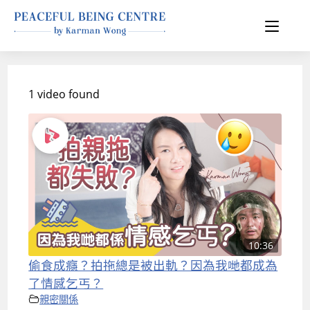
1 video found
10:36
偷食成癮？拍拖總是被出軌？因為我哋都成為
了情感乞丐？
親密關係