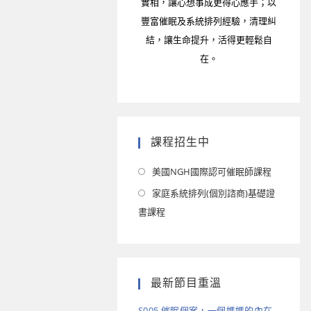
實相，讓心想事成更得心應手；以
豐富催眠及系統排列經驗，清理糾
結，讓生命提升，活得更輕鬆自
在。
課程招生中
美國NGH國際認可催眠師課程
家庭系統排列(個別諮商)基礎證
書課程
最新節目重溫
S005 催眠個案，一個媽媽的內在