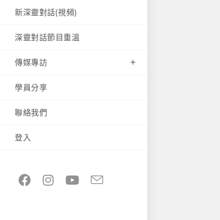
新深靈對話(視頻)
深靈對話節目重溫
傳媒專訪
學員分享
聯絡我們
登入