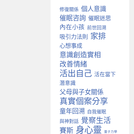
個人意識
修復關係
催眠咨詢
催眠迷思
內在小孩
前世回溯
家排
吸引力法則
心想事成
意識創造實相
改善情緒
活出自己
活在當下
潛意識
父母與子女關係
真實個案分享
童年回溯
自我催眠
覺察生活
與神對話
身心靈
賽斯
量子力學