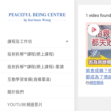
1 video foun
課程及工作坊
投射拆解™課程(網上課程)
投射拆解™課程(網上課程)-重讀
偷食成癮？
都成為了情
互動學習會籍(直播重溫)
親密關係
關於我們
YOUTUBE頻道影片