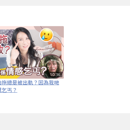
d
10:36
拍拖總是被出軌？因為我哋
感乞丐？