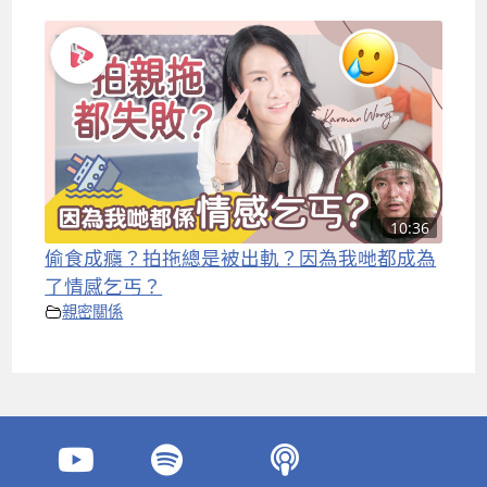
10:36
偷食成癮？拍拖總是被出軌？因為我哋都成為
了情感乞丐？
親密關係