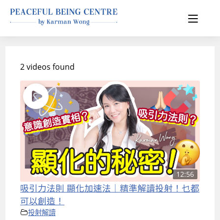
2 videos found
12:56
吸引力法則 顯化加速法｜精準解讀投射！乜都
可以創造！
投射解讀