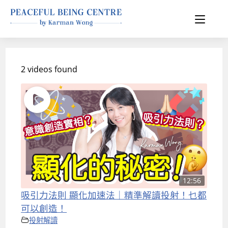
2 videos found
12:56
吸引力法則 顯化加速法｜精準解讀投射！乜都
可以創造！
投射解讀