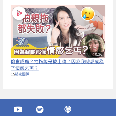
10:36
偷食成癮？拍拖總是被出軌？因為我哋都成為
了情感乞丐？
親密關係