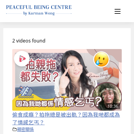
2 videos found
10:36
偷食成癮？拍拖總是被出軌？因為我哋都成為
了情感乞丐？
親密關係