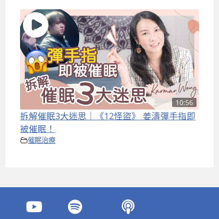
10:56
拆解催眠3大迷思｜《12怪盜》 姜濤彈手指即
被催眠！
催眠治療