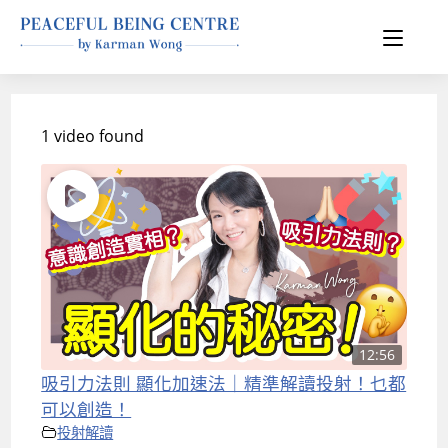
1 video found
12:56
吸引力法則 顯化加速法｜精準解讀投射！乜都
可以創造！
投射解讀