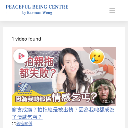
1 video found
10:36
偷食成癮？拍拖總是被出軌？因為我哋都成為
了情感乞丐？
親密關係