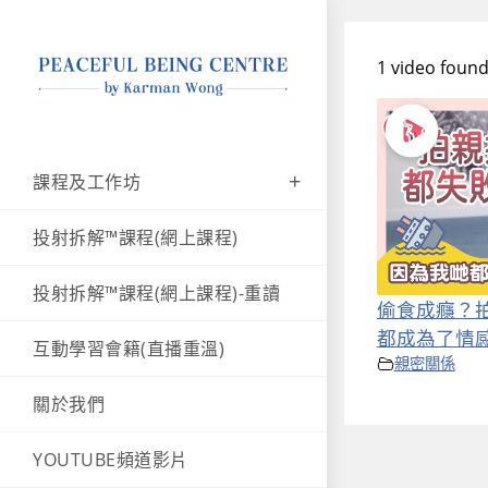
1 video foun
課程及工作坊
投射拆解™課程(網上課程)
投射拆解™課程(網上課程)-重讀
偷食成癮？
都成為了情
互動學習會籍(直播重溫)
親密關係
關於我們
YOUTUBE頻道影片