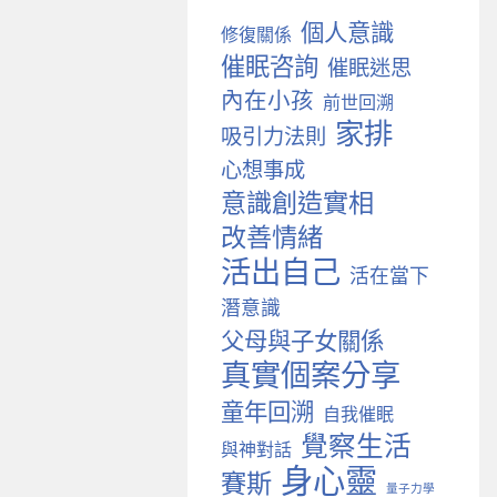
個人意識
修復關係
催眠咨詢
催眠迷思
內在小孩
前世回溯
家排
吸引力法則
心想事成
意識創造實相
改善情緒
活出自己
活在當下
潛意識
父母與子女關係
真實個案分享
童年回溯
自我催眠
覺察生活
與神對話
身心靈
賽斯
量子力學