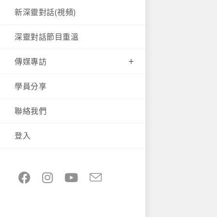
新深靈對話(視頻)
深靈對話節目重溫
傳媒專訪
學員分享
聯絡我們
登入