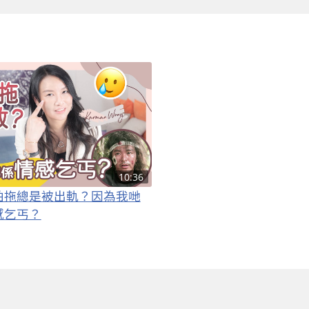
d
10:36
拍拖總是被出軌？因為我哋
感乞丐？