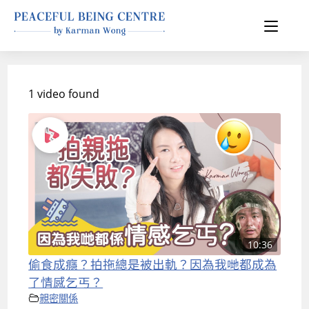
1 video found
10:36
偷食成癮？拍拖總是被出軌？因為我哋都成為
了情感乞丐？
親密關係