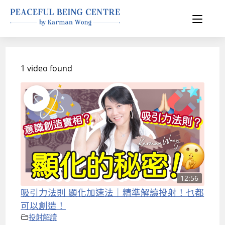
1 video found
12:56
吸引力法則 顯化加速法｜精準解讀投射！乜都
可以創造！
投射解讀