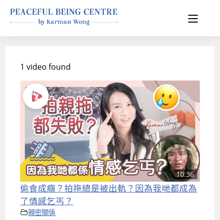
1 video found
10:36
偷食成癮？拍拖總是被出軌？因為我哋都成為
了情感乞丐？
親密關係