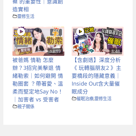
察 的重要性｜意識創
造實相
靈修生活
13:19
8:48
被爸媽 情勒 怎麼
【含劇透】深度分析
辦？3招完美擊退 情
《 玩轉腦朋友2 》主
緒勒索｜如何避開 情
要橋段的隱藏意義｜
勒圈套 ？帶著愛、溫
Inside Out含大量催
柔而堅定地Say No！
眠成分
｜加害者 vs 受害者
催眠治療
,
靈修生活
親子關係