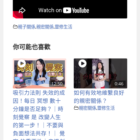
親子關係
,
親密關係
,
靈修生活
你可能也喜歡
12:50
0:46
吸引力法則 失效的成
如何有效地維繫良好
因！每日 冥想 數十
的親密關係？
分鐘是否足夠？｜時
親密關係
,
靈修生活
刻覺察 是 改變人生
的第一步！｜不要與
負面想法共存！｜ 覺