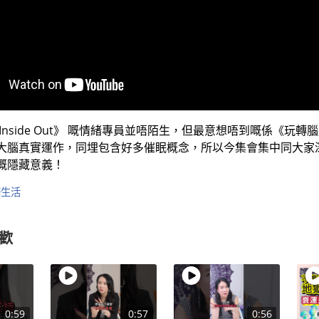
Inside Out》 嘅情緒專員並唔陌生，但最意想唔到嘅係《玩
大腦真實運作，同埋包含好多催眠概念，所以今集會集中同大家
嘅隱藏意義！
修生活
歡
0:59
0:57
0:56