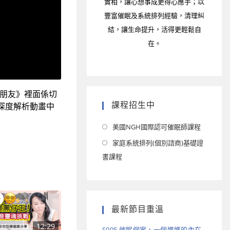
實相，讓心想事成更得心應手；以
豐富催眠及系統排列經驗，清理糾
結，讓生命提升，活得更輕鬆自
在。
轉腦朋友》裡面係切
課程招生中
深度解析動畫中
美國NGH國際認可催眠師課程
家庭系統排列(個別諮商)基礎證
書課程
最新節目重溫
12:29
S005 催眠個案，一個媽媽的內在