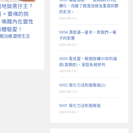
脫地獄黑仔王？
轉化，改變了輕度自閉及重度抑鬱
的女兒。
 = 靈魂的挑
2023-06-10
/
！喚醒內在靈性
新體驗愛！
S004 潛意識—童年，對我們一輩
眠治療
,
靈修生活
子的影響
2023-06-03
/
S003 看見愛，瞬間扭轉20年的痛
症(直頸症)，家庭系統排列
2023-05-19
/
S002 吸引力法則進階版(2)
2023-05-12
/
S001 吸引力法則進階版
2023-05-06
/