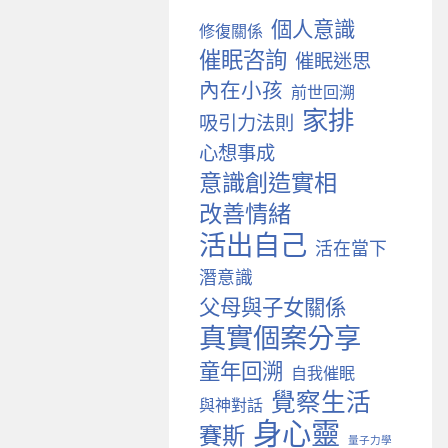
個人意識
修復關係
催眠咨詢
催眠迷思
內在小孩
前世回溯
家排
吸引力法則
心想事成
意識創造實相
改善情緒
活出自己
活在當下
潛意識
父母與子女關係
真實個案分享
童年回溯
自我催眠
覺察生活
與神對話
身心靈
賽斯
量子力學