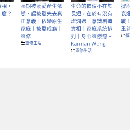
實相，
長期被溺愛產生依
生命的價值不在於
擺
什麼？
戀，讓被愛失去真
長短，在於有沒有
衰運
正意義｜依戀原生
燦爛過｜意識創造
戰
家庭｜被愛成癮｜
實相｜家庭系統排
重
靈修
列｜身心靈療癒 –
催
靈修生活
Karman Wong
靈修生活