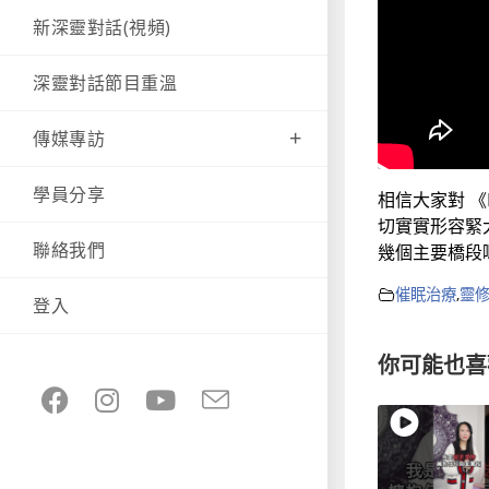
新深靈對話(視頻)
深靈對話節目重溫
傳媒專訪
學員分享
相信大家對 《
切實實形容緊
聯絡我們
幾個主要橋段
催眠治療
,
靈
登入
你可能也喜