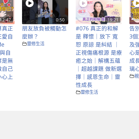
12:47
0:50
19:21
算真正
朋友放負被觸動怎
#076 真正的和解
告
正愛自
麼辦？
是 釋懷｜放下 寬
3
e
靈修生活
恕 原諒 是糾結 ｜
及
以與自
正視傷痛根源 是療
心
察是無
癒之始｜解構五蘊
成
做自己
｜超越課題 做新選
璃
小心上
擇｜感恩生命｜靈
親
性成長
靈修生活