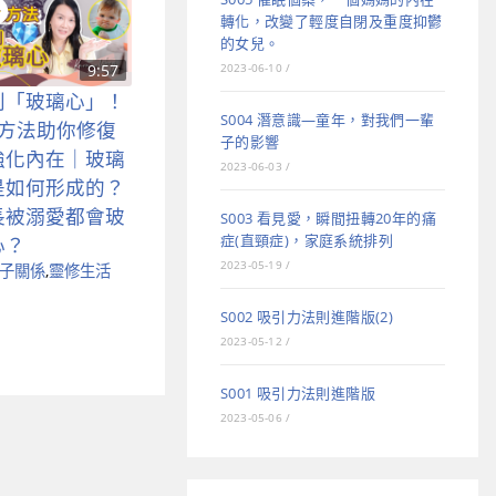
轉化，改變了輕度自閉及重度抑鬱
的女兒。
2023-06-10
/
9:57
別「玻璃心」！
S004 潛意識—童年，對我們一輩
個方法助你修復
子的影響
強化內在｜玻璃
2023-06-03
/
是如何形成的？
長被溺愛都會玻
S003 看見愛，瞬間扭轉20年的痛
症(直頸症)，家庭系統排列
心？
2023-05-19
/
子關係
,
靈修生活
S002 吸引力法則進階版(2)
2023-05-12
/
S001 吸引力法則進階版
2023-05-06
/