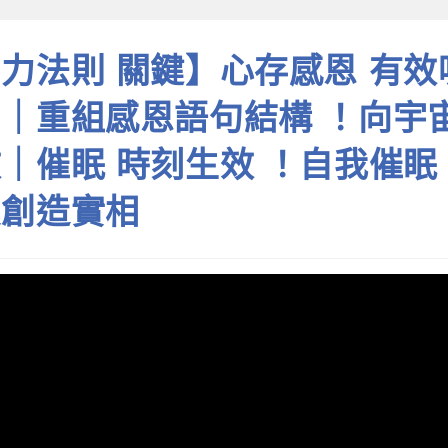
力法則 關鍵】心存感恩 有效
｜重組感恩語句結構 ！向宇
｜催眠 時刻生效 ！自我催眠
受創造實相