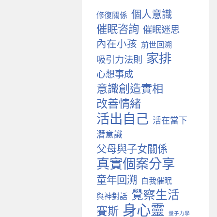
個人意識
修復關係
催眠咨詢
催眠迷思
內在小孩
前世回溯
家排
吸引力法則
心想事成
意識創造實相
改善情緒
活出自己
活在當下
潛意識
父母與子女關係
真實個案分享
童年回溯
自我催眠
覺察生活
與神對話
身心靈
賽斯
量子力學