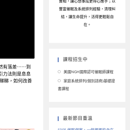
實相，讓心想事成更得心應手；以
豐富催眠及系統排列經驗，清理糾
結，讓生命提升，活得更輕鬆自
在。
課程招生中
然有落差⋯⋯到
美國NGH國際認可催眠師課程
引力法則是息息
睇睇，如何改善
家庭系統排列(個別諮商)基礎證
書課程
最新節目重溫
S005 催眠個案，一個媽媽的內在