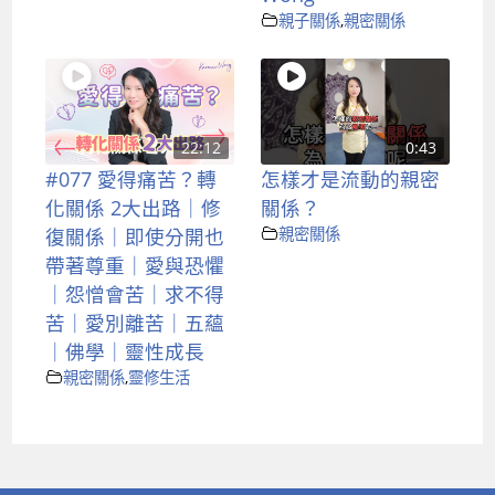
親子關係
,
親密關係
22:12
0:43
#077 愛得痛苦？轉
怎樣才是流動的親密
化關係 2大出路｜修
關係？
復關係｜即使分開也
親密關係
帶著尊重｜愛與恐懼
｜怨憎會苦｜求不得
苦｜愛別離苦｜五蘊
｜佛學｜靈性成長
親密關係
,
靈修生活