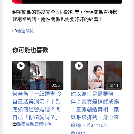
親密關係的態度完全等同於創業，伴侶關係直接影
響創業利潤，兩性關係也需要好好的經營！
親密關係
你可能也喜歡
0:55
0:44
何苦為了一紙婚書 令
你以為只是需要陪
自己活得消沉？｜到
伴？其實是情感成癮
底如何經營婚姻？問
｜意識創造實相｜家
自己「你還愛嗎？」
庭系統排列｜身心靈
親密關係
,
靈修生活
療癒 – Karman
Wong