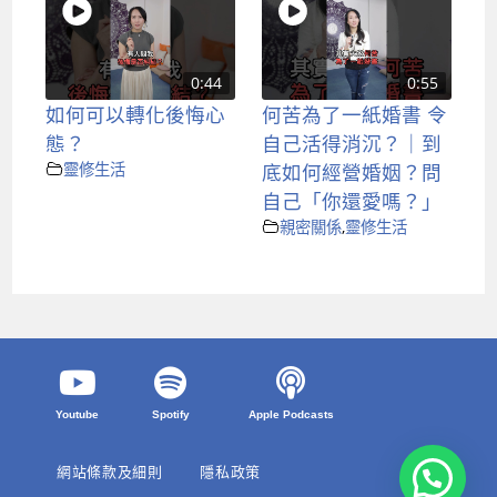
0:44
0:55
如何可以轉化後悔心
何苦為了一紙婚書 令
態？
自己活得消沉？｜到
靈修生活
底如何經營婚姻？問
自己「你還愛嗎？」
親密關係
,
靈修生活
Youtube
Spotify
Apple Podcasts
網站條款及細則
隱私政策