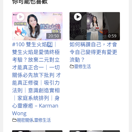
你可能也喜歡
20:50
0:59
#100 雙生火焰2️⃣｜
如何稱讚自己，才會
雙生火焰是愛情終極
令自己變得更有愛更
考驗？放棄二元對立
流動？
才能真正合一｜一切
靈修生活
關係必先放下批判 才
能真正修復｜吸引力
法則｜意識創造實相
｜家庭系統排列｜身
心靈療癒 – Karman
Wong
親密關係
,
靈修生活