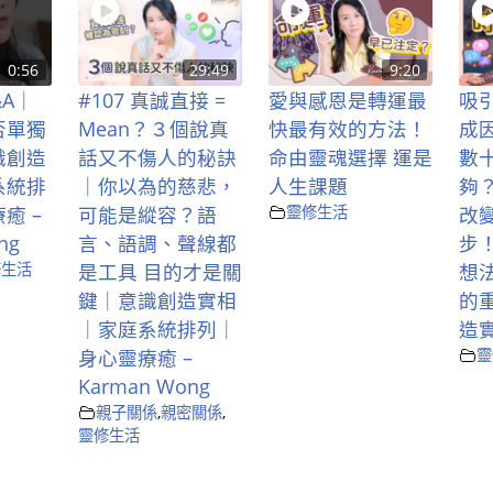
0:56
29:49
9:20
&A｜
#107 真誠直接 =
愛與感恩是轉運最
吸
否單獨
Mean？３個說真
快最有效的方法！
成
識創造
話又不傷人的秘訣
命由靈魂選擇 運是
數
系統排
｜你以為的慈悲，
人生課題
夠
癒 –
可能是縱容？語
靈修生活
改
ng
言、語調、聲線都
步
修生活
是工具 目的才是關
想
鍵｜意識創造實相
的
｜家庭系統排列｜
造
身心靈療癒 –
靈
Karman Wong
親子關係
,
親密關係
,
靈修生活