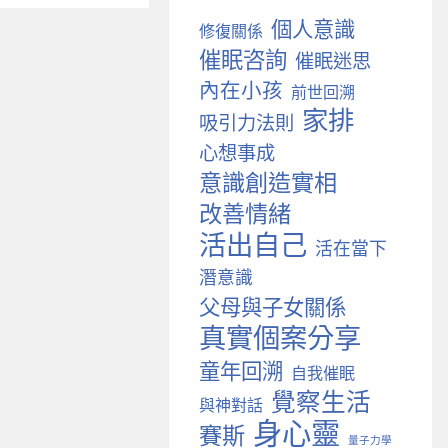
個人意識
修復關係
催眠咨詢
催眠迷思
內在小孩
前世回溯
家排
吸引力法則
心想事成
意識創造實相
改善情緒
活出自己
活在當下
潛意識
父母與子女關係
真實個案分享
童年回溯
自我催眠
覺察生活
與神對話
身心靈
賽斯
量子力學