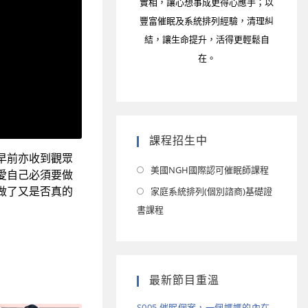
實相，讓心想事成更得心應手；以
豐富催眠及系統排列經驗，清理糾
結，讓生命提升，活得更輕鬆自
在。
課程招生中
早前亦收到觀眾
美國NGH國際認可催眠師課程
愛自己必須要做
底做了又是否真的
家庭系統排列(個別諮商)基礎證
書課程
最新節目重溫
S005 催眠個案，一個媽媽的內在