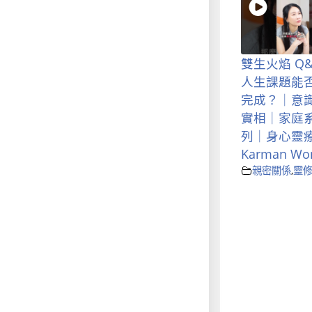
雙生火焰 Q
人生課題能
完成？｜意
實相｜家庭
列｜身心靈療
Karman Wo
親密關係
,
靈