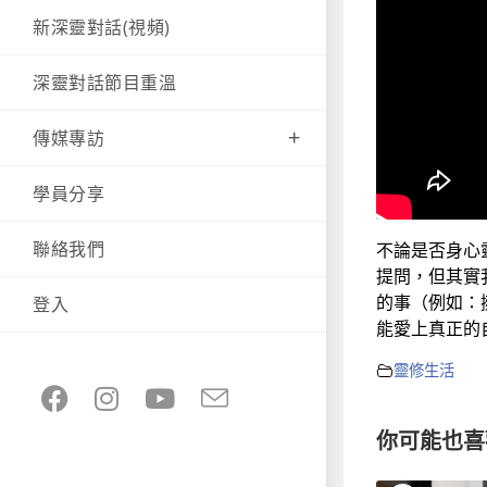
新深靈對話(視頻)
深靈對話節目重溫
傳媒專訪
學員分享
聯絡我們
不論是否身心
提問，但其實
的事（例如：
登入
能愛上真正的
靈修生活
你可能也喜