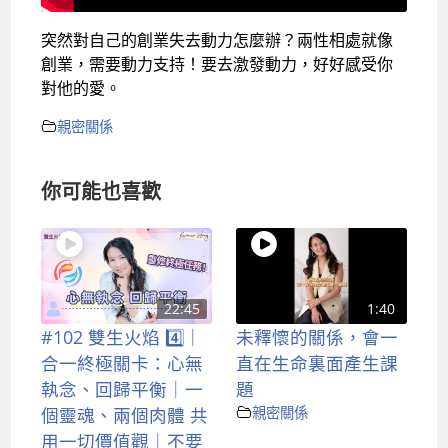
突然對自己的創業失去動力怎麼辦？兩性相處就像
創業，需要動力支持！要去激發動力，好好感受你
對他的愛。
親密關係
你可能也喜歡
22:45
1:40
#102 雙生火焰 4️⃣｜
未釋懷的關係，會一
合一終極關卡：心無
直在生命裏面產生課
執念、回歸平衡｜一
題
個靈魂、兩個肉體 共
親密關係
用一切價值觀｜不要