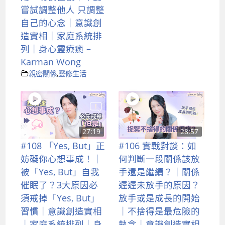
嘗試調整他人 只調整
自己的心念｜意識創
造實相｜家庭系統排
列｜身心靈療癒 –
Karman Wong
親密關係
,
靈修生活
27:19
28:57
#108 「Yes, But」正
#106 實戰對談：如
妨礙你心想事成！｜
何判斷一段關係該放
被「Yes, But」自我
手還是繼續？｜關係
催眠了？3大原因必
遲遲未放手的原因？
須戒掉「Yes, But」
放手或是成長的開始
習慣｜意識創造實相
｜不捨得是最危險的
｜家庭系統排列｜身
執念｜意識創造實相