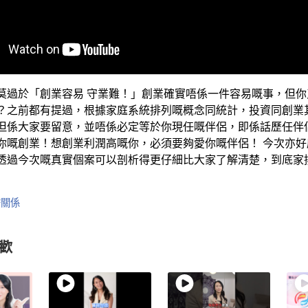
莫過於「創業容易 守業難！」創業確實唔係一件容易嘅事，但你
？之前都有提過，根據家庭系統排列嘅概念同統計，投資同創業
但係大家要留意，並唔係必定等於你現任嘅伴侶，即係話歷任伴
你嘅創業！想創業利潤高嘅你，必須要夠愛你嘅伴侶！ 今次亦好
透過今次嘅真實個案可以剖析得更仔細比大家了解清楚，到底家
密關係
歡