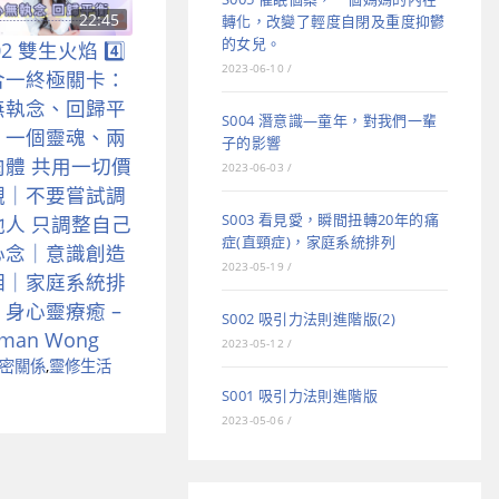
22:45
轉化，改變了輕度自閉及重度抑鬱
的女兒。
02 雙生火焰 4️⃣
2023-06-10
/
合一終極關卡：
無執念、回歸平
S004 潛意識—童年，對我們一輩
｜一個靈魂、兩
子的影響
肉體 共用一切價
2023-06-03
/
觀｜不要嘗試調
S003 看見愛，瞬間扭轉20年的痛
他人 只調整自己
症(直頸症)，家庭系統排列
心念｜意識創造
2023-05-19
/
相｜家庭系統排
｜身心靈療癒 –
S002 吸引力法則進階版(2)
rman Wong
2023-05-12
/
密關係
,
靈修生活
S001 吸引力法則進階版
2023-05-06
/