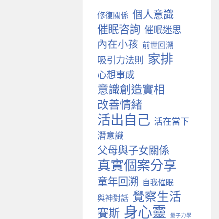
個人意識
修復關係
催眠咨詢
催眠迷思
內在小孩
前世回溯
家排
吸引力法則
心想事成
意識創造實相
改善情緒
活出自己
活在當下
潛意識
父母與子女關係
真實個案分享
童年回溯
自我催眠
覺察生活
與神對話
身心靈
賽斯
量子力學