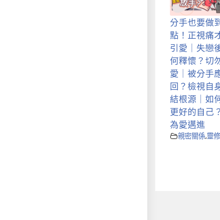
分手也要做
點！正視痛
引愛｜失戀
何釋懷？切
愛｜被分手
回？檢視自
結根源｜如
更好的自己
為愛邁進
親密關係
,
靈