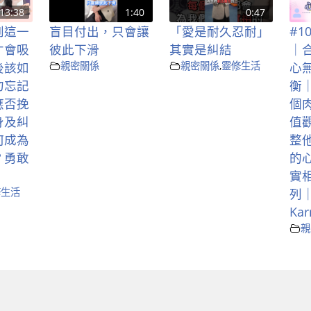
13:38
1:40
0:47
到這一
盲目付出，只會讓
「愛是耐久忍耐」
#1
才會吸
彼此下滑
其實是糾結
｜
後該如
親密關係
親密關係
,
靈修生活
心
勿忘記
衡
應否挽
個
身及糾
值
何成為
整
？勇敢
的
實
修生活
列
Ka
親