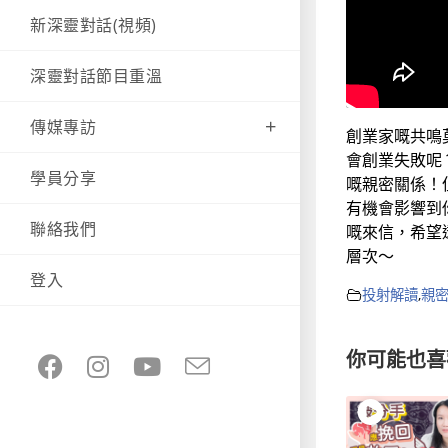
新深靈對話(視頻)
深靈對話節目重溫
傳媒專訪
創業家嘅共鳴
會創業失敗呢
學員分享
嘅親密關係！
有機會影響到
聯絡我們
嘅來信，希望
層次～
登入
投射解讀
,
親
你可能也喜