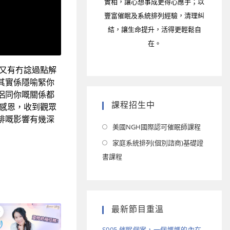
實相，讓心想事成更得心應手；以
豐富催眠及系統排列經驗，清理糾
結，讓生命提升，活得更輕鬆自
在。
又有冇諗過點解
其實係隱喻緊你
侶同你嘅關係都
課程招生中
感恩，收到觀眾
排嘅影響有幾深
美國NGH國際認可催眠師課程
家庭系統排列(個別諮商)基礎證
書課程
最新節目重溫
S005 催眠個案，一個媽媽的內在