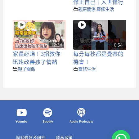
修正自己｜入世修行
親密關係
,
靈修生活
12:34
0:54
家長必睇！3招教你
每分每秒都是覺察的
迅速改善孩子情緒
機會！
親子關係
靈修生活
Youtube
Spotify
Apple Podcasts
網站條款及細則
隱私政策