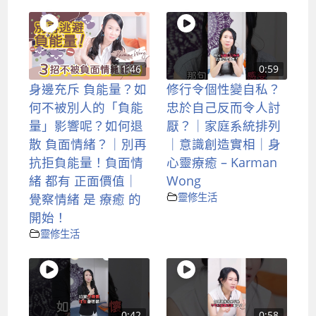
11:46
0:59
身邊充斥 負能量？如
修行令個性變自私？
何不被別人的「負能
忠於自己反而令人討
量」影響呢？如何退
厭？｜家庭系統排列
散 負面情緒？｜別再
｜意識創造實相｜身
抗拒負能量！負面情
心靈療癒 – Karman
緒 都有 正面價值｜
Wong
覺察情緒 是 療癒 的
靈修生活
開始！
靈修生活
0:42
0:58