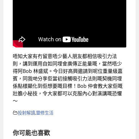
唔知大家有冇留意唔少藝人朋友都相信吸引力法
則，講到運用自如同埋會廣傳正能量嘅，當然唔少
得阿Bob 林盛斌。今日好高興邀請到呢位重量級嘉
賓，同我哋分享佢當初接觸吸引力法則嘅契機同埋
係點樣顯化到佢想要嘅目標！Bob 仲會教大家佢嘅
壯膽小秘技，令大家都可以克服內心對演講嘅恐懼
～
投射解讀
,
靈修生活
你可能也喜歡