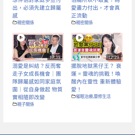
出，必須先建立歸屬
愛盡力付出，才會真
感
正流動
親密關係
親密關係
17:39
12:29
溺愛是糾結？反而奪
擺脫地獄黑仔王？ 衰
走子女成長機會｜團
運 = 靈魂的挑戰！喚
隊歸屬感如同家庭氛
醒內在靈性 重新體驗
圍｜從自身做起 物質
愛！
實相隨即改變
催眠治療
,
靈修生活
親子關係