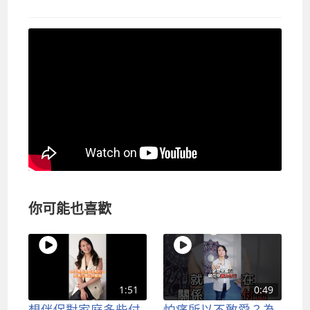
你可能也喜歡
1:51
0:49
想伴侶對家庭多些付
怕痛所以不敢愛？為