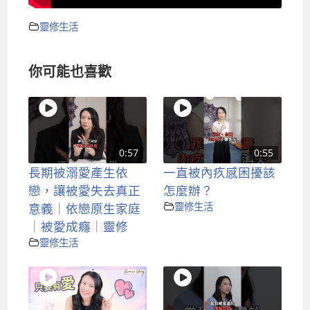
靈修生活
你可能也喜歡
0:57
0:55
長期被溺愛產生依
一直被內疚感困擾該
戀，讓被愛失去真正
怎麼辦？
意義｜依戀原生家庭
靈修生活
｜被愛成癮｜靈修
靈修生活