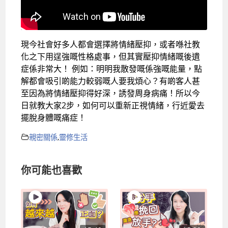
現今社會好多人都會選擇將情緒壓抑，或者喺社教
化之下用逞強嘅性格處事，但其實壓抑情緒嘅後遺
症係非常大！ 例如：明明我散發嘅係強嘅能量，點
解都會吸引啲能力較弱嘅人要我煩心？有啲客人甚
至因為將情緒壓抑得好深，誘發周身病痛！所以今
日就教大家2步，如何可以重新正視情緒，行近愛去
擺脫身體嘅痛症！
親密關係
,
靈修生活
你可能也喜歡