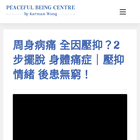
周身病痛 全因壓抑？2
步擺脫 身體痛症｜壓抑
情緒 後患無窮！