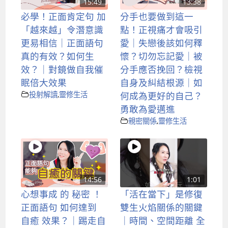
15:49
13:38
必學！正面肯定句 加
分手也要做到這一
「越來越」令潛意識
點！正視痛才會吸引
更易相信｜正面語句
愛｜失戀後該如何釋
真的有效？如何生
懷？切勿忘記愛｜被
效？｜對鏡做自我催
分手應否挽回？檢視
眠倍大效果
自身及糾結根源｜如
投射解讀
,
靈修生活
何成為更好的自己？
勇敢為愛邁進
親密關係
,
靈修生活
14:56
1:01
心想事成 的 秘密 ！
「活在當下」是修復
正面語句 如何達到
雙生火焰關係的關鍵
自癒 效果？｜踢走自
｜時間、空間距離 全