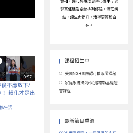
實相，讓心想事成更得心應手；以
豐富催眠及系統排列經驗，清理糾
結，讓生命提升，活得更輕鬆自
在。
課程招生中
美國NGH國際認可催眠師課程
0:57
家庭系統排列(個別諮商)基礎證
察後不應放下/
書課程
存！ 轉化才是出
！
修生活
最新節目重溫
S005 催眠個案，一個媽媽的內在