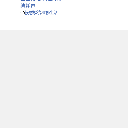
續耗電
投射解讀
,
靈修生活