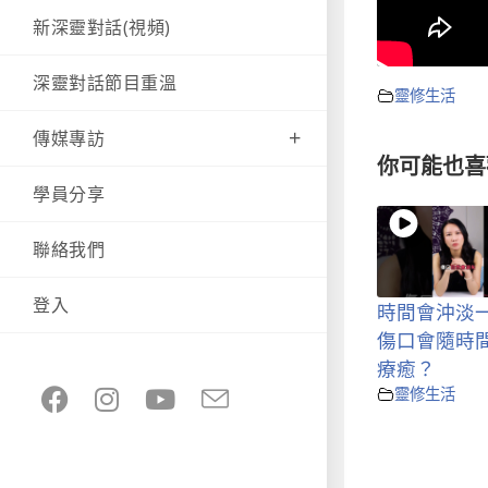
新深靈對話(視頻)
深靈對話節目重溫
靈修生活
傳媒專訪
你可能也喜
學員分享
聯絡我們
登入
時間會沖淡
傷口會隨時
療癒？
靈修生活