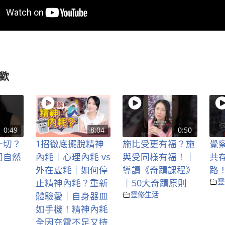
歡
0:49
8:04
0:50
一切？
1招徹底擺脫精神
施比受更有福？施
覺
間自然
內耗｜心理內耗 vs
與受同樣有福！｜
共
外在虛耗｜如何停
導讀《奇蹟課程》
路
止精神內耗？重新
｜50大奇蹟原則
靈
體驗愛｜自身器皿
靈修生活
如手機！精神內耗
全因充電不足又持