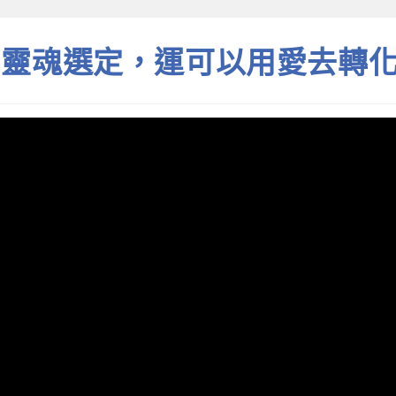
由靈魂選定，運可以用愛去轉