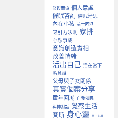
個人意識
修復關係
催眠咨詢
催眠迷思
內在小孩
前世回溯
家排
吸引力法則
心想事成
意識創造實相
改善情緒
活出自己
活在當下
潛意識
父母與子女關係
真實個案分享
童年回溯
自我催眠
覺察生活
與神對話
身心靈
賽斯
量子力學