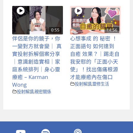
0:55
14:56
伴侶是你的鏡子，你
心想事成 的 秘密 ！
一變對方就會變｜ 真
正面語句 如何達到
實投射拆解個案分享
自癒 效果？｜踢走自
｜意識創造實相｜家
我安慰的「正面小天
庭系統排列｜身心靈
使」！找出傷痛根源
療癒 – Karman
才能療癒內在傷口
Wong
投射解讀
,
靈修生活
投射解讀
,
親密關係