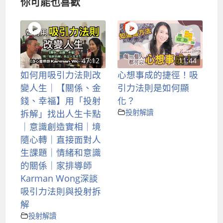
你可能也喜歡
47:12
11:44
如何用吸引力法則改
心想事成的捷徑！吸
變人生｜【關係、金
引力法則是如何顯
錢、幸福】用「投射
化？
拆解」找出人生卡點
投射解讀
｜意識創造實相｜境
隨心轉｜直接面對人
生課題｜情緒和意識
的關係｜家排導師
Karman Wong深談
吸引力法則與投射拆
解
投射解讀