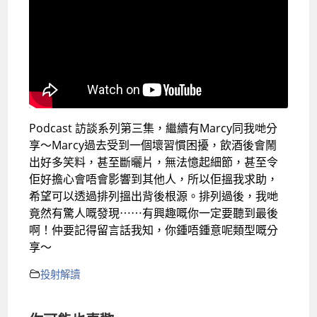
Podcast 訪談系列第三集，繼續有Marcy同我哋分
享～Marcy過去受到一個壞習慣困擾，飲酒後會鬧
出好多笑料，甚至斷曬片，無法憶起細節，甚至令
佢好擔心會唔會影響到其他人，所以佢搵我求助，
希望可以透過排列搵出背後根源。排列過後，我哋
竟然有驚人嘅發現⋯⋯有興趣嘅你一定要聽到最後
啊！仲要記得留言話我知，你鍾唔鍾意呢類型嘅分
享～
投射解讀