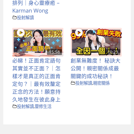
排列｜身心靈療癒 –
Karman Wong
投射解讀
15:58
10:23
必睇！正面肯定語句
創業無難度！ 秘訣大
其實並不正面？｜怎
公開！親密關係成最
樣才是真正的正面肯
關鍵的成功秘訣！
定句？｜最有效釐定
投射解讀
,
親密關係
正念的方法！願意持
久地發生在彼此身上
投射解讀
,
靈修生活