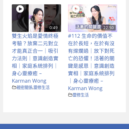
0:49
22:50
雙生火焰是愛情終極
#112 生命的價值不
考驗？放棄二元對立
在於長短，在於有沒
才能真正合一｜吸引
有燦爛過｜放下對死
力法則｜意識創造實
亡的恐懼！活著的關
相｜家庭系統排列｜
鍵是感恩｜意識創造
身心靈療癒 –
實相｜家庭系統排列
Karman Wong
｜身心靈療癒 –
親密關係
,
靈修生活
Karman Wong
靈修生活