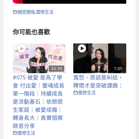
親密關係
,
靈修生活
你可能也喜歡
34:39
1:05
#075 被愛 是為了學
寬恕、原諒是糾結，
會 付出愛｜靈魂成長
釋懷才是突破課題：
第一階段｜持續成長
靈修生活
是流動基石｜依戀原
生家庭｜被愛成癮｜
轉身長大｜真實個案
錄音分享
靈修生活