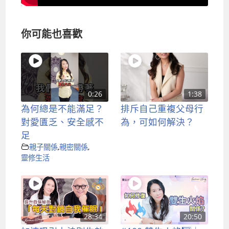
你可能也喜歡
0:26
1:38
為何總是不能滿足？
排斥自己重複父母行
對愛匱乏、安全感不
為，可如何解決？
足
親子關係
,
親密關係
,
靈修生活
28:34
20:50