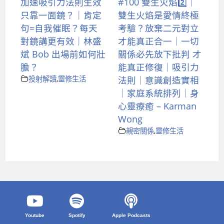
加速吸引力法則生效
#100 雙生火焰2️⃣｜
只靠一面鏡？｜肯定
雙生火焰是愛情終極
句=自我催眠？每天
考驗？放棄二元對立
對鏡講更有效｜林盛
才能真正合一｜一切
斌 Bob 出場前如何壯
關係必先放下批判 才
膽？
能真正修復｜吸引力
投射解讀
,
靈修生活
法則｜意識創造實相
｜家庭系統排列｜身
心靈療癒 – Karman
Wong
親密關係
,
靈修生活
Youtube
Spotify
Apple Podcasts