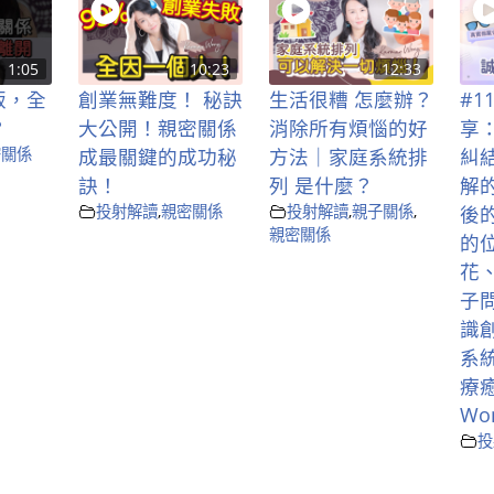
1:05
10:23
12:33
叛，全
創業無難度！ 秘訣
生活很糟 怎麼辦？
#1
？
大公開！親密關係
消除所有煩惱的好
享
密關係
成最關鍵的成功秘
方法｜家庭系統排
糾
訣！
列 是什麼？
解
投射解讀
,
親密關係
投射解讀
,
親子關係
,
後
親密關係
的
花
子
識
系
療癒
Wo
投