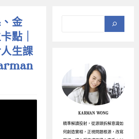
係、金
生卡點｜
對人生課
rman
KARMAN WONG
精準解讀投射，從源頭拆解意識如
何創造實相，正視問題根源，改寫