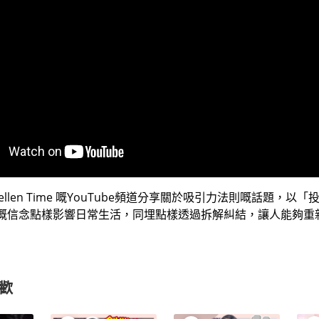
llen Time
嘅
YouTube
頻道分享關於吸引力法則嘅話題，以「
嘅信念點樣影響日常生活，同埋點樣透過拆解糾結，讓人能夠重
歡