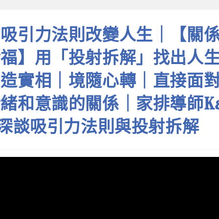
用吸引力法則改變人生｜【關
幸福】用「投射拆解」找出人
創造實相｜境隨心轉｜直接面
緒和意識的關係｜家排導師Ka
g深談吸引力法則與投射拆解