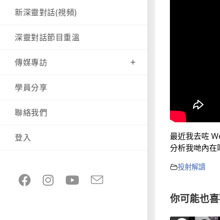
新深靈對話(視頻)
深靈對話節目重溫
傳媒專訪
學員分享
聯絡我們
最近我去咗
We
登入
分析我哋內在
投射解讀
你可能也喜