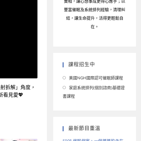
實相，讓心想事成更得心應手；以
豐富催眠及系統排列經驗，清理糾
結，讓生命提升，活得更輕鬆自
在。
課程招生中
美國NGH國際認可催眠師課程
投射拆解」角度，
家庭系統排列(個別諮商)基礎證
新看見愛
💖
書課程
最新節目重溫
S005 催眠個案，一個媽媽的內在