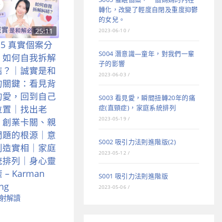
轉化，改變了輕度自閉及重度抑鬱
的女兒。
25:11
2023-06-10
/
15 真實個案分
S004 潛意識—童年，對我們一輩
：如何自我拆解
子的影響
結？｜誠實是和
2023-06-03
/
的關鍵：看見背
的愛，回到自己
S003 看見愛，瞬間扭轉20年的痛
症(直頸症)，家庭系統排列
位置｜找出老
2023-05-19
/
、創業卡關、親
問題的根源｜意
S002 吸引力法則進階版(2)
創造實相｜家庭
2023-05-12
/
統排列｜身心靈
 – Karman
S001 吸引力法則進階版
ng
2023-05-06
/
射解讀