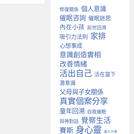
個人意識
修復關係
催眠咨詢
催眠迷思
內在小孩
前世回溯
家排
吸引力法則
心想事成
意識創造實相
改善情緒
活出自己
活在當下
潛意識
父母與子女關係
真實個案分享
童年回溯
自我催眠
覺察生活
與神對話
身心靈
賽斯
量子力學