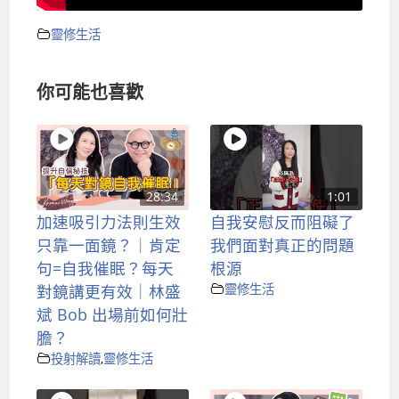
靈修生活
你可能也喜歡
28:34
1:01
加速吸引力法則生效
自我安慰反而阻礙了
只靠一面鏡？｜肯定
我們面對真正的問題
句=自我催眠？每天
根源
對鏡講更有效｜林盛
靈修生活
斌 Bob 出場前如何壯
膽？
投射解讀
,
靈修生活