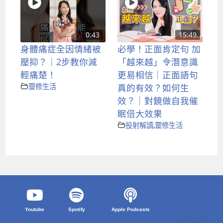
0:43
15:49
身體痛症全因情緒被
必學！正面肯定句 加
壓抑？｜2步教你減
「越來越」令潛意識
輕痛楚！
更易相信｜正面語句
靈修生活
真的有效？如何生
效？｜對鏡做自我催
眠倍大效果
投射解讀
,
靈修生活
Youtube
Spotify
Apple Podcasts