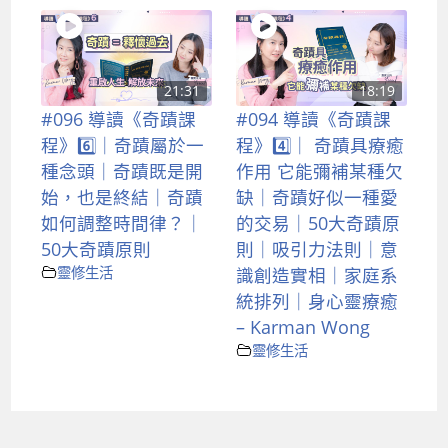
21:31
18:19
#096 導讀《奇蹟課
#094 導讀《奇蹟課
程》6️⃣｜奇蹟屬於一
程》4️⃣｜ 奇蹟具療癒
種念頭｜奇蹟既是開
作用 它能彌補某種欠
始，也是終結｜奇蹟
缺｜奇蹟好似一種愛
如何調整時間律？｜
的交易｜50大奇蹟原
50大奇蹟原則
則｜吸引力法則｜意
靈修生活
識創造實相｜家庭系
統排列｜身心靈療癒
– Karman Wong
靈修生活