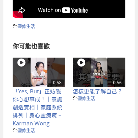
靈修生活
你可能也喜歡
0:58
0:56
「Yes, But」正妨礙
怎樣更能了解自己？
你心想事成！｜意識
靈修生活
創造實相｜家庭系統
排列｜身心靈療癒 –
Karman Wong
靈修生活