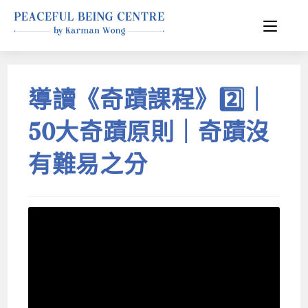
導讀《奇蹟課程》2️⃣｜
50大奇蹟原則｜奇蹟沒
有難易之分