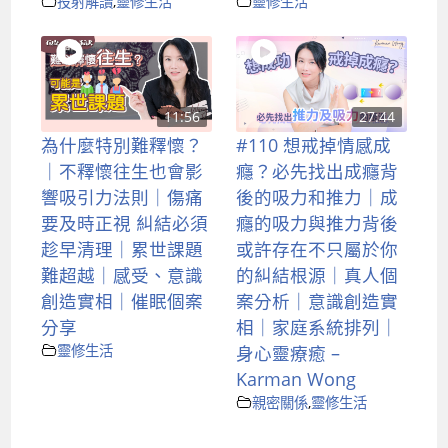
投射解讀
,
靈修生活
靈修生活
11:56
27:44
為什麼特別難釋懷？
#110 想戒掉情感成
｜不釋懷往生也會影
癮？必先找出成癮背
響吸引力法則｜傷痛
後的吸力和推力｜成
要及時正視 糾結必須
癮的吸力與推力背後
趁早清理｜累世課題
或許存在不只屬於你
難超越｜感受、意識
的糾結根源｜真人個
創造實相｜催眠個案
案分析｜意識創造實
分享
相｜家庭系統排列｜
靈修生活
身心靈療癒 –
Karman Wong
親密關係
,
靈修生活