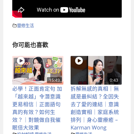
靈修生活
你可能也喜歡
15:49
0:43
必學！正面肯定句 加
拆解無感的真相｜無
「越來越」令潛意識
感是最糾結？全因失
更易相信｜正面語句
去了愛的連結｜意識
真的有效？如何生
創造實相｜家庭系統
效？｜對鏡做自我催
排列｜身心靈療癒 –
眠倍大效果
Karman Wong