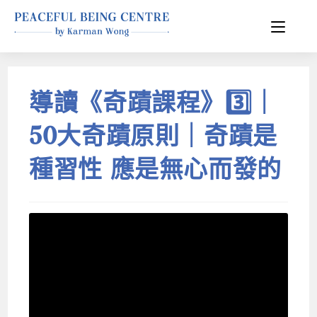
導讀《奇蹟課程》3️⃣｜
50大奇蹟原則｜奇蹟是
種習性 應是無心而發的