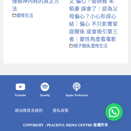
理精神內耗的真正方
文 偏心？衛詩雅 朱
法
栢康 誤會了｜認為父
靈修生活
母偏心？小心形成心
結｜偏心 不只影響家
庭關係 或會吸引第三
者｜靈性角度看電影
親子關係
,
靈修生活
Youtube
Spotify
Apple Podcasts
網站條款及細則
隱私政策
COPYRIGHT © PEACEFUL BEING CENTRE 版權所有