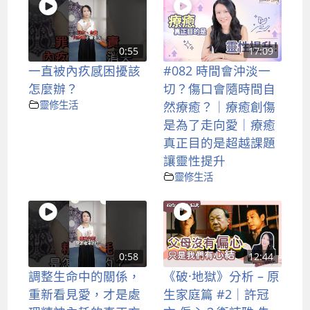
0:55
17:09
一直被內疚感困擾該
#082 時間會沖淡一
怎麼辦？
切？傷口會隨時間自
靈修生活
然療癒？｜療癒創傷
是為了走向愛｜療癒
真正目的是超越課題
讓靈性提升
靈修生活
0:58
12:44
調整生命中的關係，
《破·地獄》分析 – 原
重新看見愛，才是處
生家庭篇 #2｜許冠