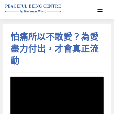
怕痛所以不敢愛？為愛
盡力付出，才會真正流
動