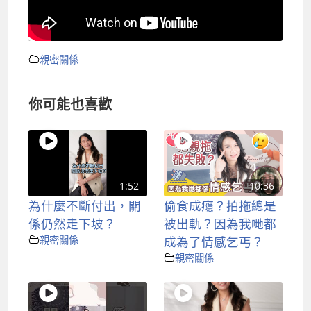
親密關係
你可能也喜歡
1:52
10:36
為什麼不斷付出，關
偷食成癮？拍拖總是
係仍然走下坡？
被出軌？因為我哋都
親密關係
成為了情感乞丐？
親密關係