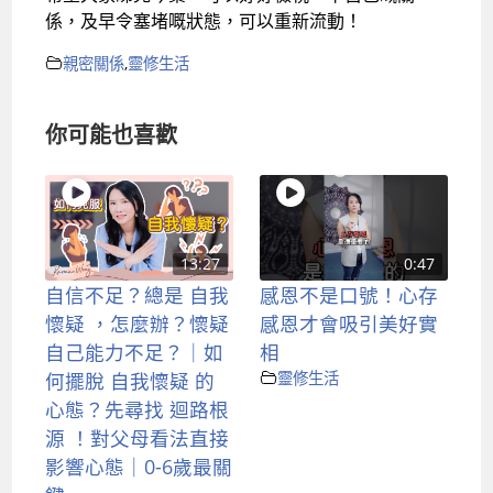
係，及早令塞堵嘅狀態，可以重新流動！
親密關係
,
靈修生活
你可能也喜歡
13:27
0:47
自信不足？總是 自我
感恩不是口號！心存
懷疑 ，怎麼辦？懷疑
感恩才會吸引美好實
自己能力不足？｜如
相
何擺脫 自我懷疑 的
靈修生活
心態？先尋找 迴路根
源 ！對父母看法直接
影響心態｜0-6歲最關