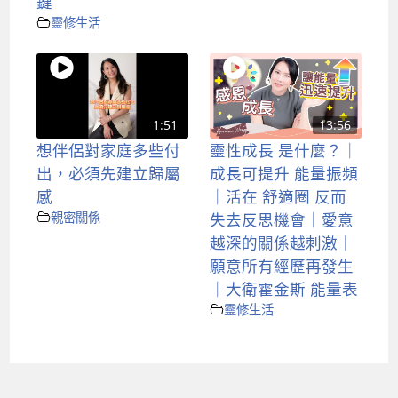
鍵
靈修生活
1:51
13:56
想伴侶對家庭多些付
靈性成長 是什麼？｜
出，必須先建立歸屬
成長可提升 能量振頻
感
｜活在 舒適圈 反而
親密關係
失去反思機會｜愛意
越深的關係越刺激｜
願意所有經歷再發生
｜大衛霍金斯 能量表
靈修生活