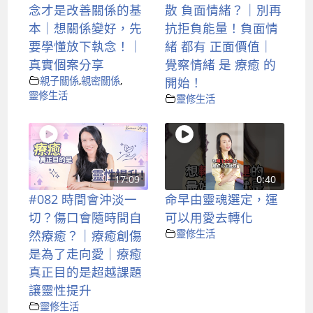
念才是改善關係的基
散 負面情緒？｜別再
本｜想關係變好，先
抗拒負能量！負面情
要學懂放下執念！｜
緒 都有 正面價值｜
真實個案分享
覺察情緒 是 療癒 的
親子關係
,
親密關係
,
開始！
靈修生活
靈修生活
17:09
0:40
#082 時間會沖淡一
命早由靈魂選定，運
切？傷口會隨時間自
可以用愛去轉化
然療癒？｜療癒創傷
靈修生活
是為了走向愛｜療癒
真正目的是超越課題
讓靈性提升
靈修生活