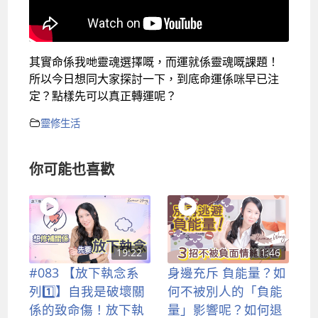
其實命係我哋靈魂選擇嘅，而運就係靈魂嘅課題！
所以今日想同大家探討一下，到底命運係咪早已注
定？點樣先可以真正轉運呢？
靈修生活
你可能也喜歡
19:22
11:46
#083 【放下執念系
身邊充斥 負能量？如
列1️⃣】自我是破壞關
何不被別人的「負能
係的致命傷！放下執
量」影響呢？如何退