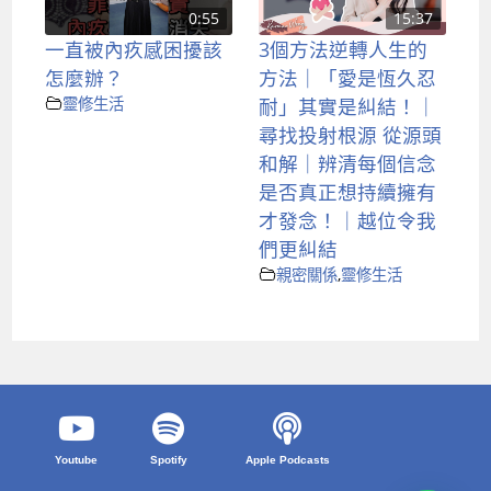
0:55
15:37
一直被內疚感困擾該
3個方法逆轉人生的
怎麼辦？
方法｜「愛是恆久忍
靈修生活
耐」其實是糾結！｜
尋找投射根源 從源頭
和解｜辨清每個信念
是否真正想持續擁有
才發念！｜越位令我
們更糾結
親密關係
,
靈修生活
Youtube
Spotify
Apple Podcasts