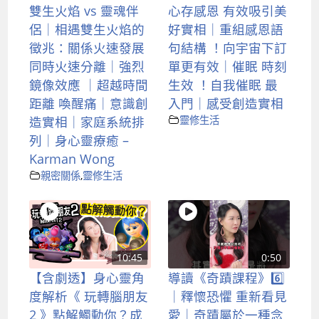
雙生火焰 vs 靈魂伴
心存感恩 有效吸引美
侶｜相遇雙生火焰的
好實相｜重組感恩語
徵兆：關係火速發展
句結構 ！向宇宙下訂
同時火速分離｜強烈
單更有效｜催眠 時刻
鏡像效應 ｜超越時間
生效 ！自我催眠 最
距離 喚醒痛｜意識創
入門｜感受創造實相
造實相｜家庭系統排
靈修生活
列｜身心靈療癒 –
Karman Wong
親密關係
,
靈修生活
10:45
0:50
【含劇透】身心靈角
導讀《奇蹟課程》6️⃣
度解析《 玩轉腦朋友
｜釋懷恐懼 重新看見
2 》點解觸動你？成
愛｜奇蹟屬於一種念