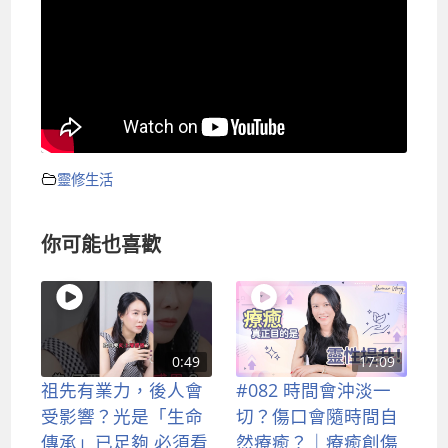
靈修生活
你可能也喜歡
0:49
17:09
祖先有業力，後人會
#082 時間會沖淡一
受影響？光是「生命
切？傷口會隨時間自
傳承」已足夠 必須看
然療癒？｜療癒創傷