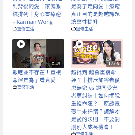
到背後的愛｜家庭系
是為了走向愛｜療癒
統排列｜身心靈療癒
真正目的是超越課題
– Karman Wong
讓靈性提升
靈修生活
靈修生活
0:43
12:06
報應並不存在！重複
越批判 越會重複命
命運是為了看見愛
運？｜排斥加害者後
靈修生活
患無窮 vs 認同受害
者更糾結｜如何擺脫
重複命運？｜原諒寬
恕＝未釋懷？諒解才
是愛的法則｜不要剝
削別人成長機會！
靈修生活