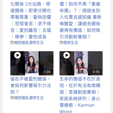
化關係 2大出路｜修
懼！如何不再「重複
復關係｜即使分開也
命運」？｜透過坐別
帶著尊重｜愛與恐懼
人位置去感知痛 重新
｜怨憎會苦｜求不得
喚醒愛｜讓過去關係
苦｜愛別離苦｜五蘊
變得有價值｜如何吸
｜佛學｜靈性成長
引流動新實相？
親密關係
,
靈修生活
靈修生活
1:04
0:56
留在不被愛的關係，
生命的價值不在於長
會如何影響吸引力法
短，在於有沒有燦爛
則？
過｜意識創造實相｜
親密關係
,
靈修生活
家庭系統排列｜身心
靈療癒 – Karman
Wong