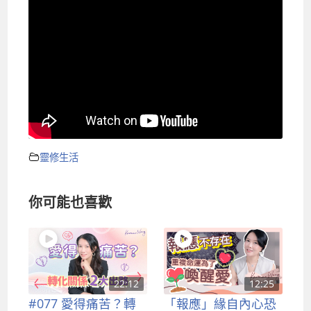
靈修生活
你可能也喜歡
22:12
12:25
#077 愛得痛苦？轉
「報應」緣自內心恐