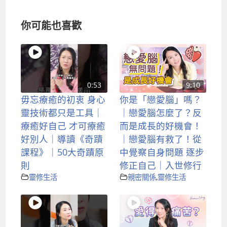
你可能也喜歡
0:53
9:10
毋忘療癒的初衷 身心
你是「戀愛腦」嗎？
靈技術都只是工具｜
｜戀愛腦怎麼了？反
療癒好自己 才可療癒
而是成長的好機會！
好別人｜導讀《奇蹟
｜戀愛腦有救了！從
課程》｜50大奇蹟原
中覺察自身問題 逐步
則
修正自己｜入世修行
靈修生活
親密關係
,
靈修生活