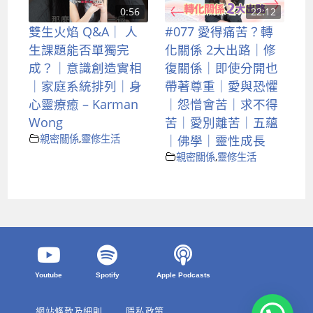
0:56
22:12
雙生火焰 Q&A｜ 人
#077 愛得痛苦？轉
生課題能否單獨完
化關係 2大出路｜修
成？｜意識創造實相
復關係｜即使分開也
｜家庭系統排列｜身
帶著尊重｜愛與恐懼
心靈療癒 – Karman
｜怨憎會苦｜求不得
Wong
苦｜愛別離苦｜五蘊
親密關係
,
靈修生活
｜佛學｜靈性成長
親密關係
,
靈修生活
Youtube
Spotify
Apple Podcasts
網站條款及細則
隱私政策