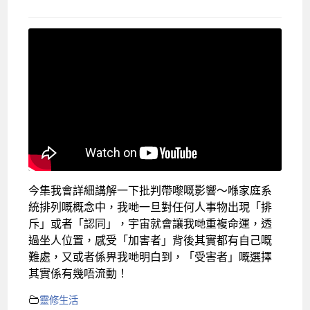
今集我會詳細講解一下批判帶嚟嘅影響～喺家庭系
統排列嘅概念中，我哋一旦對任何人事物出現「排
斥」或者「認同」，宇宙就會讓我哋重複命運，透
過坐人位置，感受「加害者」背後其實都有自己嘅
難處，又或者係畀我哋明白到，「受害者」嘅選擇
其實係有幾唔流動！
靈修生活