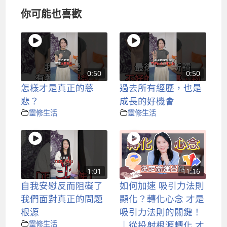
你可能也喜歡
0:50
0:50
怎樣才是真正的慈
過去所有經歷，也是
悲？
成長的好機會
靈修生活
靈修生活
1:01
11:16
自我安慰反而阻礙了
如何加速 吸引力法則
我們面對真正的問題
顯化？轉化心念 才是
根源
吸引力法則的關鍵！
靈修生活
｜從投射根源轉化 才